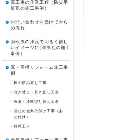
瓦工事の作業工程（防災平
板瓦の施工事例）
お問い合わせを受けてから
の流れ
南欧風の洋瓦で明るく優し
いイメージに(洋風瓦の施工
事例）
瓦・屋根リフォーム施工事
例
棟の積み直し工事
葺き替え・葺き直し工事
漆喰・漆喰塗り替え工事
雪止め金具取付け工事（あ
と付け）
特殊工事
金属屋根リフォーム施工事